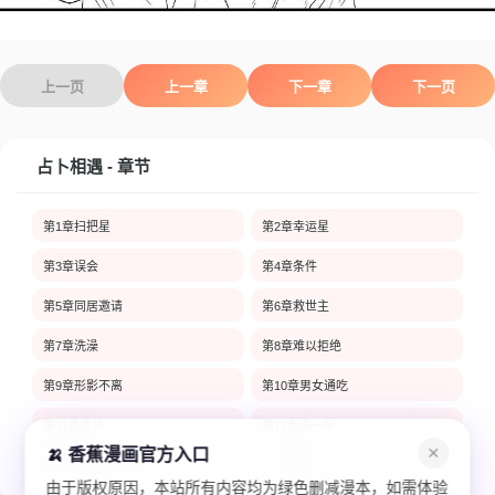
上一页
上一章
下一章
下一页
占卜相遇 - 章节
第1章扫把星
第2章幸运星
第3章误会
第4章条件
第5章同居邀请
第6章救世主
第7章洗澡
第8章难以拒绝
第9章形影不离
第10章男女通吃
第11章意外
第12章进一步
🍌 香蕉漫画官方入口
✕
第13章安全距离
第14章期待
由于版权原因，本站所有内容均为绿色删减漫本，如需体验