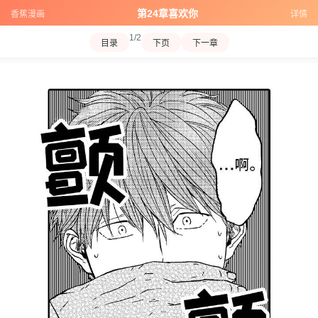
第24章喜欢你
香蕉漫画
详情
1/2
目录
下页
下一章