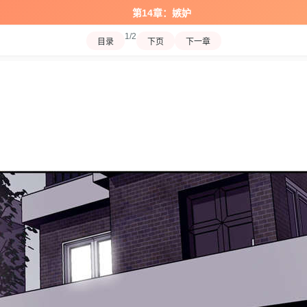
第14章：嫉妒
1/2
目录
下页
下一章