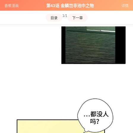
第43话 金鳞岂非池中之物
香蕉漫画
详情
1/1
目录
下一章