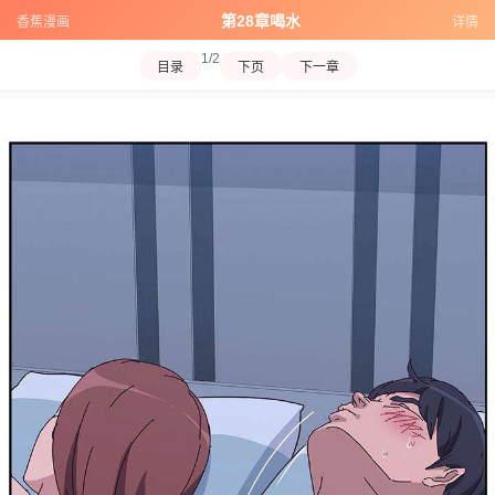
第28章喝水
香蕉漫画
详情
1/2
目录
下页
下一章