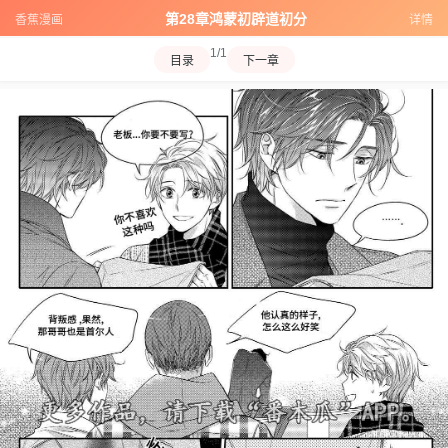
第28章鸿蒙初辟道初分
香蕉漫画
详情
1/1
目录
下一章