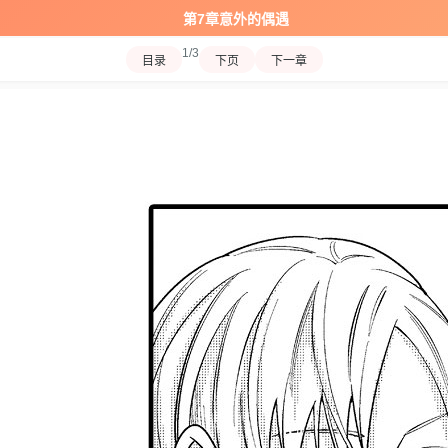
第7章意外的偶遇
1/3
目录
下页
下一章