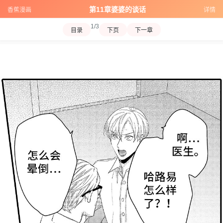
第11章婆婆的谈话
香蕉漫画
详情
1/3
目录
下页
下一章