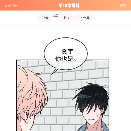
第19章挑衅
香蕉漫画
详情
1/2
目录
下页
下一章