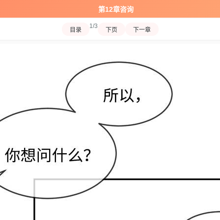
第12章咨询
1/3
目录
下页
下一章