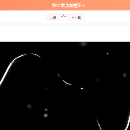
第10章我本楚狂人
1/1
目录
下一章